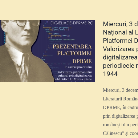
Miercuri, 3 
Național al 
Platformei D
Valorizarea 
digitalizarea
periodicele 
1944
Miercuri, 3 decemb
Literaturii Române
DPRME, în cadrul 
prin digitalizarea 
românești din per
Călinescu” și coor