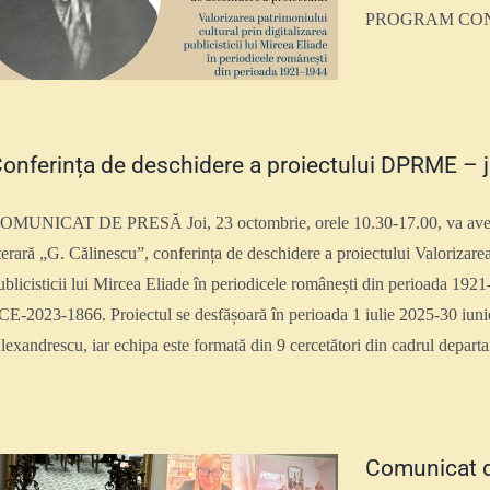
PROGRAM CO
onferința de deschidere a proiectului DPRME – jo
OMUNICAT DE PRESĂ Joi, 23 octombrie, orele 10.30-17.00, va avea loc,
iterară „G. Călinescu”, conferința de deschidere a proiectului Valorizarea
ublicisticii lui Mircea Eliade în periodicele românești din perioada
CE-2023-1866. Proiectul se desfășoară în perioada 1 iulie 2025-30 iunie
lexandrescu, iar echipa este formată din 9 cercetători din cadrul departam
Comunicat 