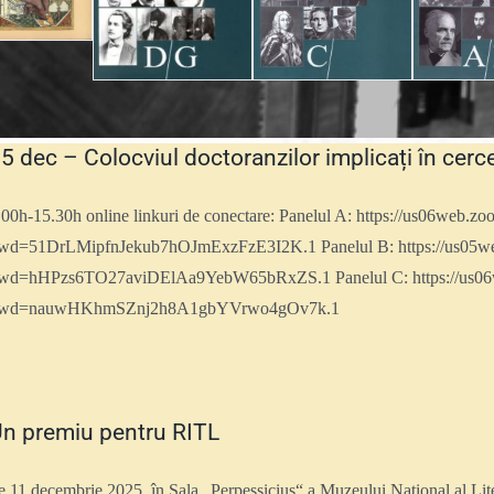
5 dec – Colocviul doctoranzilor implicați în cer
.00h-15.30h online linkuri de conectare: Panelul A: https://us06web.
wd=51DrLMipfnJekub7hOJmExzFzE3I2K.1 Panelul B: https://us05we
wd=hHPzs6TO27aviDElAa9YebW65bRxZS.1 Panelul C: https://us06
wd=nauwHKhmSZnj2h8A1gbYVrwo4gOv7k.1
n premiu pentru RITL
e 11 decembrie 2025, în Sala „Perpessicius“ a Muzeului Național al Lite