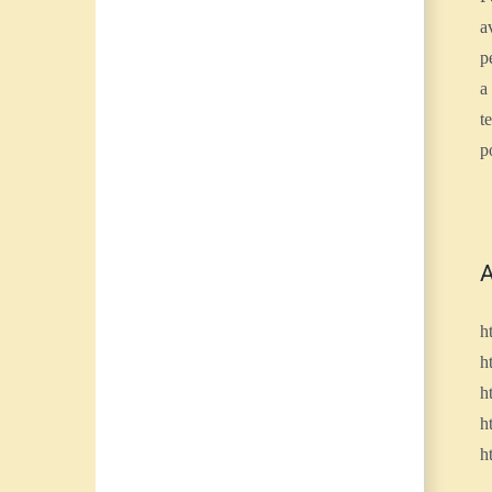
a
p
a
t
p
A
h
h
h
h
h