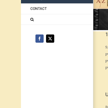
CONTACT
1
Facebook
X
9
p
p
p
U
P