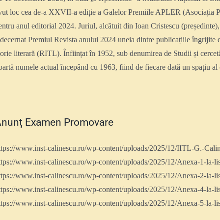
vut loc cea de-a XXVII-a ediție a Galelor Premiile APLER (Asociația Pub
entru anul editorial 2024. Juriul, alcătuit din Ioan Cristescu (președint
 decernat Premiul Revista anului 2024 uneia dintre publicațiile îngrijite de
eorie literară (RITL). Înființat în 1952, sub denumirea de Studii și cercetări
oartă numele actual începând cu 1963, fiind de fiecare dată un spațiu al cer
nunț Examen Promovare
ttps://www.inst-calinescu.ro/wp-content/uploads/2025/12/IITL-G.-Ca
ttps://www.inst-calinescu.ro/wp-content/uploads/2025/12/Anexa-1-la-l
ttps://www.inst-calinescu.ro/wp-content/uploads/2025/12/Anexa-2-la-lis
ttps://www.inst-calinescu.ro/wp-content/uploads/2025/12/Anexa-4-la-li
ttps://www.inst-calinescu.ro/wp-content/uploads/2025/12/Anexa-5-la-li