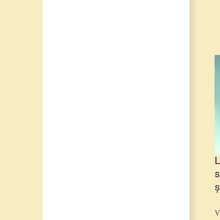
L
s
ș
V