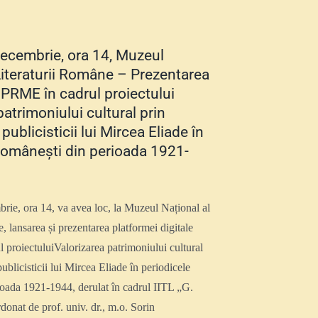
decembrie, ora 14, Muzeul
Literaturii Române – Prezentarea
PRME în cadrul proiectului
patrimoniului cultural prin
 publicisticii lui Mircea Eliade în
românești din perioada 1921-
rie, ora 14, va avea loc, la Muzeul Național al
, lansarea și prezentarea platformei digitale
proiectuluiValorizarea patrimoniului cultural
publicisticii lui Mircea Eliade în periodicele
ioada 1921-1944, derulat în cadrul IITL „G.
donat de prof. univ. dr., m.o. Sorin