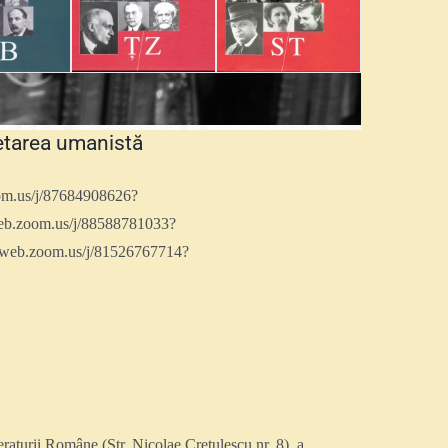
cetarea umanistă
zoom.us/j/87684908626?
b.zoom.us/j/88588781033?
web.zoom.us/j/81526767714?
raturii Române (Str. Nicolae Crețulescu nr. 8), a