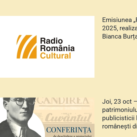
Emisiunea „R
2025, realiz
Bianca Burț
Joi, 23 oct 
patrimoniului
publicisticii
românești d