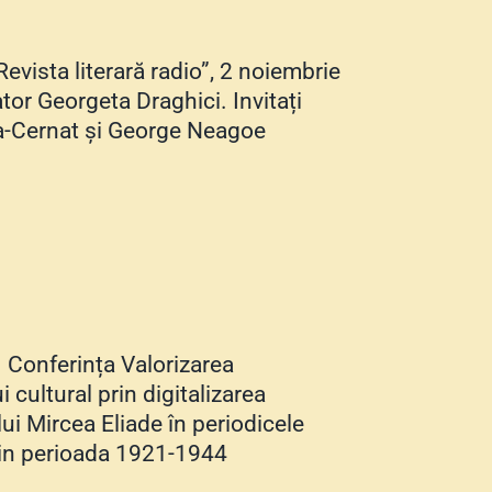
evista literară radio”, 2 noiembrie
ator Georgeta Draghici. Invitați
a-Cernat și George Neagoe
– Conferința Valorizarea
 cultural prin digitalizarea
 lui Mircea Eliade în periodicele
in perioada 1921-1944