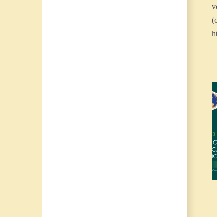
v
(
h