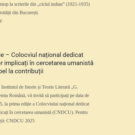
miop la scrierile din „ciclul indian” (1921-1935)
ității din București.
8/
e – Colocviul național dedicat
r implicați în cercetarea umanistă
l la contribuții
 Institutul de Istorie și Teorie Literară „G.
mia Română, vă invită să participați pe data de
 la prima ediție a Colocviului național dedicat
licați în cercetarea umanistă (CNDCU). Pentru
mații: CNDCU 2025