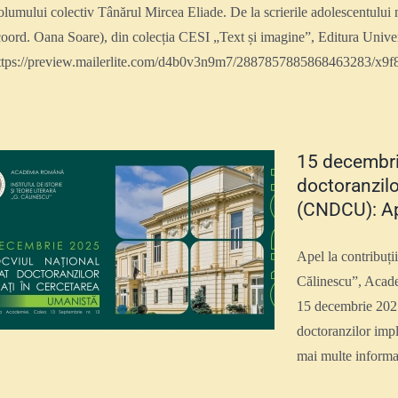
olumului colectiv Tânărul Mircea Eliade. De la scrierile adolescentului 
coord. Oana Soare), din colecția CESI „Text și imagine”, Editura Univers
ttps://preview.mailerlite.com/d4b0v3n9m7/2887857885868463283/x9f
15 decembri
doctoranzilo
(CNDCU): Ape
Apel la contribuții
Călinescu”, Acade
15 decembrie 2025,
doctoranzilor imp
mai multe infor