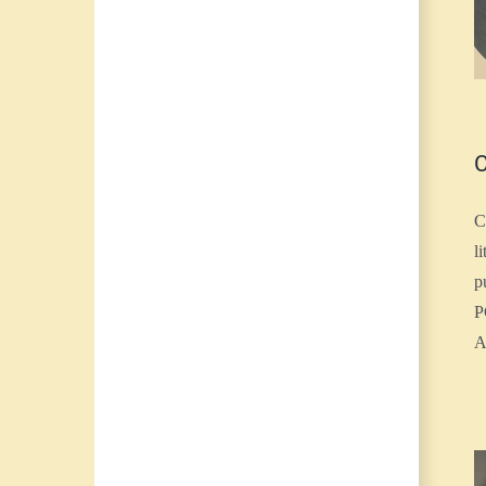
C
C
l
p
P
A