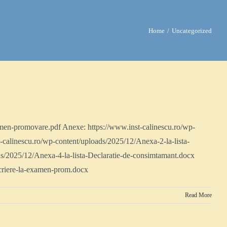
Home
Uncategorized
men-promovare.pdf Anexe: https://www.inst-calinescu.ro/wp-
-calinescu.ro/wp-content/uploads/2025/12/Anexa-2-la-lista-
ads/2025/12/Anexa-4-la-lista-Declaratie-de-consimtamant.docx
scriere-la-examen-prom.docx
Read More