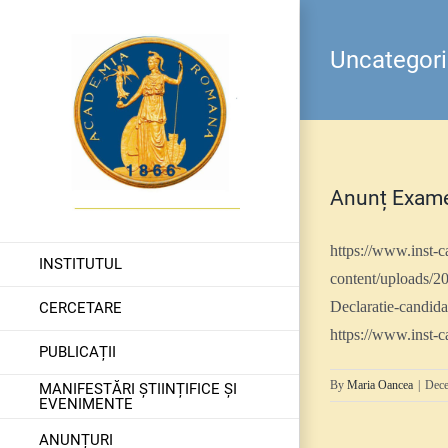
Skip
to
Uncategor
content
Anunț Exam
https://www.inst-
INSTITUTUL
content/uploads/20
Declaratie-candida
CERCETARE
https://www.inst-c
PUBLICAȚII
By
Maria Oancea
|
Dece
MANIFESTĂRI ȘTIINȚIFICE ȘI
EVENIMENTE
ANUNȚURI