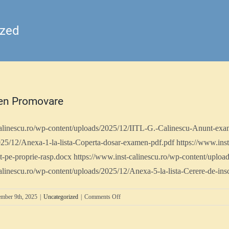
ized
en Promovare
calinescu.ro/wp-content/uploads/2025/12/IITL-G.-Calinescu-Anunt-exa
25/12/Anexa-1-la-lista-Coperta-dosar-examen-pdf.pdf https://www.inst
t-pe-proprie-rasp.docx https://www.inst-calinescu.ro/wp-content/uplo
alinescu.ro/wp-content/uploads/2025/12/Anexa-5-la-lista-Cerere-de-in
on
mber 9th, 2025
|
Uncategorized
|
Comments Off
Anunț
Examen
Promovare