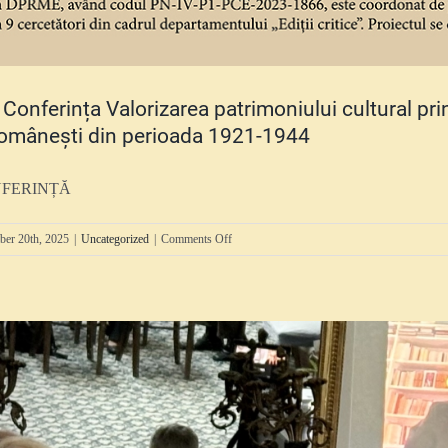
 Conferința Valorizarea patrimoniului cultural prin 
românești din perioada 1921-1944
FERINȚĂ
on
ber 20th, 2025
|
Uncategorized
|
Comments Off
Joi,
23
oct
–
Conferința
Valorizarea
patrimoniului
cultural
prin