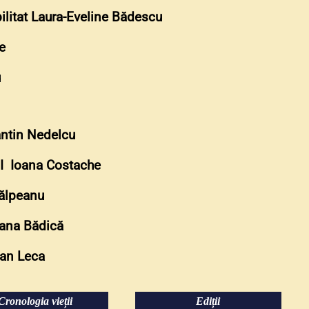
habilitat Laura-Eveline Bădescu
e
u
tantin Nedelcu
 II Ioana Costache
Tălpeanu
oana Bădică
ian Leca
Cronologia vieții
Ediții