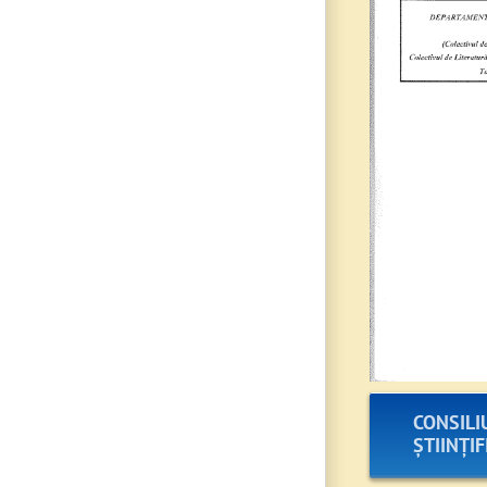
CONSILI
ȘTIINȚIF