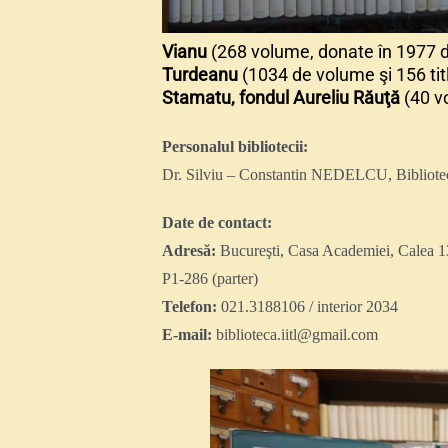
Vianu
(268 volume, donate în 1977 de 
Turdeanu
(1034 de volume şi 156 tit
Stamatu, fondul Aureliu Răuţă
(40 v
Personalul bibliotecii:
Dr. Silviu – Constantin NEDELCU, Bibliote
Date de contact:
Adresă:
Bucureşti, Casa Academiei, Calea 13
P1-286 (parter)
Telefon:
021.3188106 / interior 2034
E-mail:
biblioteca.iitl@gmail.com