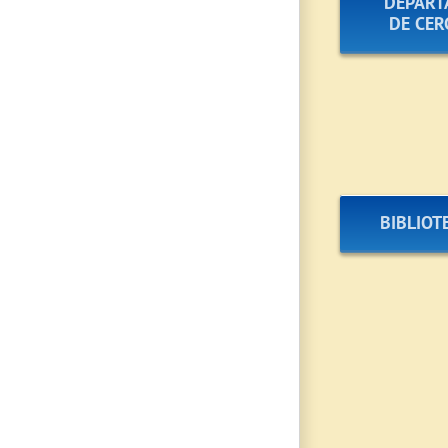
DEPART
DE CER
BIBLIOT