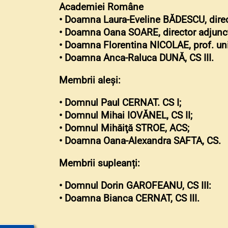
Academiei Române
• Doamna Laura-Eveline BĂDESCU, directo
• Doamna Oana SOARE, director adjunct a
• Doamna Florentina NICOLAE, prof. univ. 
• Doamna Anca-Raluca DUNĂ, CS III.
Membrii aleși:
• Domnul Paul CERNAT. CS I;
• Domnul Mihai IOVĂNEL, CS II;
• Domnul Mihăiţă STROE, ACS;
• Doamna Oana-Alexandra SAFTA, CS.
Membrii supleanți:
• Domnul Dorin GAROFEANU, CS III:
• Doamna Bianca CERNAT, CS III.