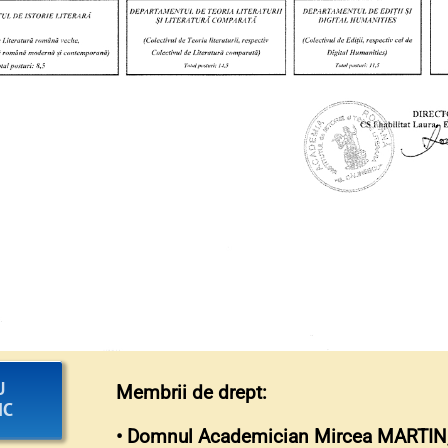
U
Membrii de drept:
IC
• Domnul Academician Mircea MARTIN, Pr