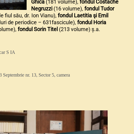
Ghica
(181 volume),
fondul Costache
Negruzzi
(16 volume),
fondul Tudor
fiul său, dr. Ion Vianu),
fondul Laetitia şi Emil
luri de periodice – 631fascicule),
fondul Horia
olume),
fondul Sorin Titel
(213 volume) ș.a.
car S IA
 Septembrie nr. 13, Sector 5, camera