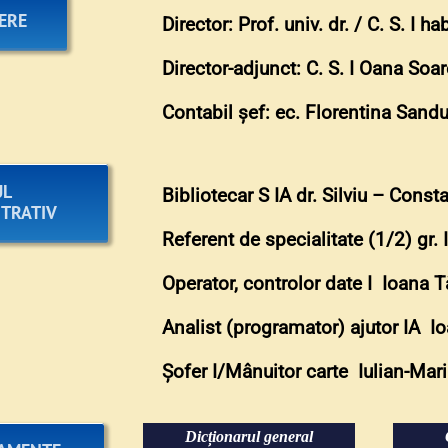
ERE
Director: Prof. univ. dr. / C. S. I 
Director-adjunct: C. S. I Oana Soar
Contabil șef: ec. Florentina Sand
UL
Bibliotecar S IA dr. Silviu – Cons
TRATIV
Referent de specialitate
(1/2)
gr.
Operator, controlor date I Ioana 
Analist (programator) ajutor IA I
Șofer I/Mânuitor carte Iulian-Mar
Dicționarul general