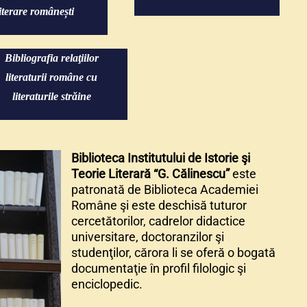
literare românești
Bibliografia relaţiilor
literaturii române cu
literaturile străine
Bibliote
ca Institut
ului de Istorie şi
Teorie Literară “G. Călinescu”
este
patronată de Biblioteca Academiei
Române şi este deschisă tuturor
cercetătorilor, cadrelor didactice
universitare, doctoranzilor şi
studenţilor, cărora li se oferă o bogată
documentaţie în profil filologic şi
enciclopedic.