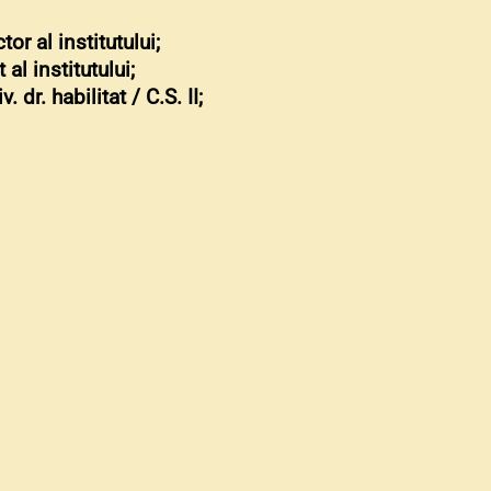
r al institutului;
l institutului;
dr. habilitat / C.S. II;